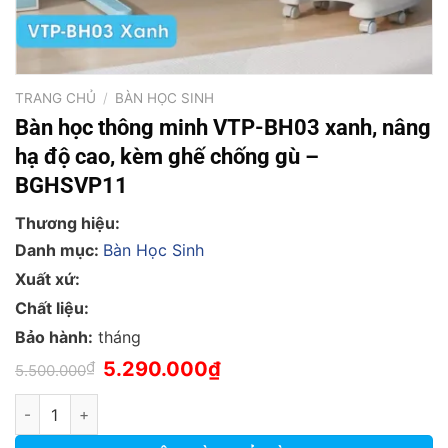
TRANG CHỦ
/
BÀN HỌC SINH
Bàn học thông minh VTP-BH03 xanh, nâng
hạ độ cao, kèm ghế chống gù –
BGHSVP11
Thương hiệu:
Danh mục:
Bàn Học Sinh
Xuất xứ:
Chất liệu:
Bảo hành:
tháng
Giá
Giá
₫
5.290.000
₫
5.500.000
gốc
hiện
là:
tại
Bàn học thông minh VTP-BH03 xanh, nâng hạ độ cao, kèm ghế
5.500.000₫.
là:
5.290.000₫.