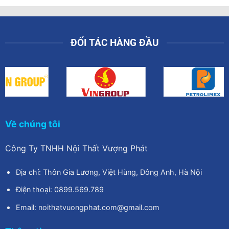
00₫.
3.770.000₫.
2.500.00
ĐỐI TÁC HÀNG ĐẦU
Về chúng tôi
Công Ty TNHH Nội Thất Vượng Phát
Địa chỉ: Thôn Gia Lương, Việt Hùng, Đông Anh, Hà Nội
Điện thoại: 0899.569.789
Email: noithatvuongphat.com@gmail.com