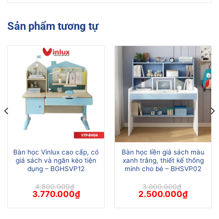
Sản phẩm tương tự
Bàn học Vinlux cao cấp, có
Bàn học liền giá sách màu
giá sách và ngăn kéo tiện
xanh trắng, thiết kế thông
dụng – BGHSVP12
minh cho bé – BHSVP02
4.800.000
₫
3.000.000
₫
Giá
Giá
Giá
Giá
3.770.000
₫
2.500.000
₫
gốc
hiện
gốc
hiện
là:
tại
là:
tại
4.800.000₫.
là:
3.000.000₫.
là: