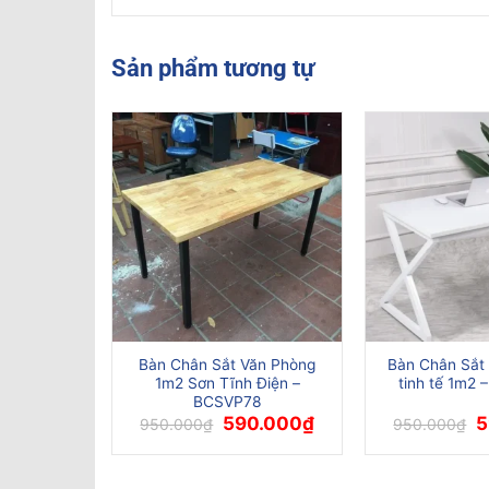
Sản phẩm tương tự
ân Sắt Gấp
Bàn Chân Sắt Văn Phòng
Bàn Chân Sắt 
CSVP77
1m2 Sơn Tĩnh Điện –
tinh tế 1m2
BCSVP78
Giá
Giá
Giá
G
0.000
₫
590.000
₫
5
950.000
₫
950.000
₫
hiện
gốc
hiện
g
tại
là:
tại
là
.000₫.
là:
950.000₫.
là:
9
590.000₫.
590.000₫.