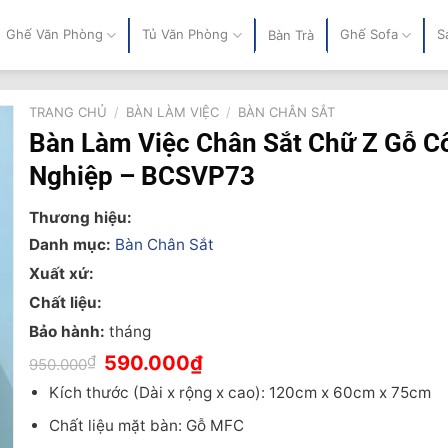
Ghế Văn Phòng
Tủ Văn Phòng
Ghế Sofa
S
Bàn Trà
TRANG CHỦ
/
BÀN LÀM VIỆC
/
BÀN CHÂN SẮT
Bàn Làm Việc Chân Sắt Chữ Z Gỗ C
Nghiệp – BCSVP73
Thương hiệu:
Danh mục:
Bàn Chân Sắt
Xuất xứ:
Chất liệu:
Bảo hành:
tháng
Giá
Giá
₫
590.000
₫
950.000
gốc
hiện
là:
tại
Kích thước (Dài x rộng x cao): 120cm x 60cm x 75cm
950.000₫.
là:
590.000₫.
Chất liệu mặt bàn: Gỗ MFC