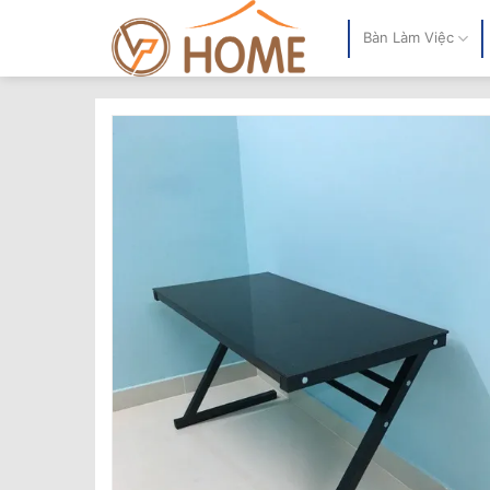
Bỏ
qua
Bàn Làm Việc
nội
dung