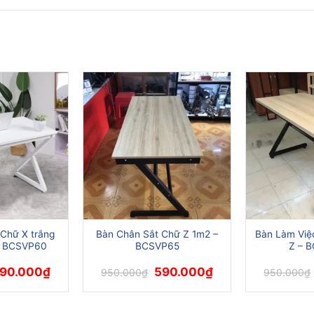
Chữ X trắng
Bàn Chân Sắt Chữ Z 1m2 –
Bàn Làm Việ
 – BCSVP60
BCSVP65
Z – 
iá
Giá
Giá
Giá
90.000
₫
590.000
₫
950.000
₫
950.000
₫
ốc
hiện
gốc
hiện
:
tại
là:
tại
50.000₫.
là:
950.000₫.
là:
590.000₫.
590.000₫.