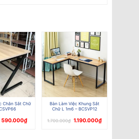
c Chân Sắt Chữ
Bàn Làm Việc Khung Sắt
BCSVP66
Chữ L 1m6 – BCSVP12
Giá
Giá
Giá
Giá
590.000
₫
1.190.000
₫
1.700.000
₫
gốc
hiện
gốc
hiện
là:
tại
là:
tại
950.000₫.
là:
1.700.000₫.
là:
590.000₫.
1.190.000₫.