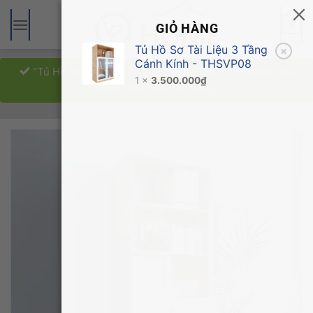
Bỏ
qua
1
GIỎ HÀNG
nội
Tủ Hồ Sơ Tài Liệu 3 Tầng
×
dung
Cánh Kính - THSVP08
“Tủ Hồ Sơ Tài Liệu 3 Tầng Cánh Kính – THSVP08” đã
1 ×
3.500.000
₫
được thêm vào giỏ hàng.