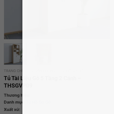
TRANG CHỦ
/
TỦ VĂN PHÒNG
/
TỦ HỒ SƠ GỖ
Tủ Tài Liệu Gỗ 5 Tầng 2 Cánh –
THSGVP09
Thương hiệu:
Danh mục:
Tủ Hồ Sơ Gỗ
Xuất xứ: