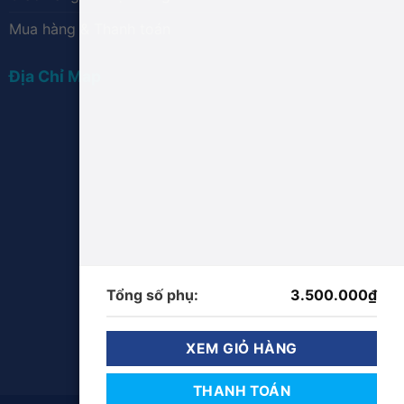
Mua hàng & Thanh toán
Địa Chỉ Map
Tổng số phụ:
3.500.000
₫
XEM GIỎ HÀNG
THANH TOÁN