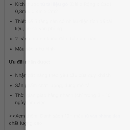
Kích thước
tủ tài liệu gỗ
(Dài x Rộng x Cao):
0,8m x 0,4m x 2m2
Thiết kế 5 tầng nên có nhiều diện tích để tài
liệu, hồ sơ văn phòng
2 cánh mở có khóa đảm bảo an toàn
Màu sắc: như hình
Ưu đãi nhận được:
Nhận đặt hàng theo yêu cầu của quý khách
Sản phẩm chất lượng, đúng mô tả
Thời gian giao hàng nhanh (chỉ trong 3 – 10
ngày làm việc
>>Xem thêm: Danh sách 10+ mẫu
tủ văn phòng đẹp
chất lượng cao