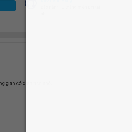
Bảo hành vàng
Bảo hành 12 tháng miễn phí tại
nhà
g gian có diện tích nhỏ.