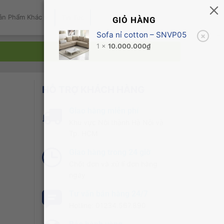
ản Phẩm Khác
Tin Tức
GIỎ HÀNG
Sofa nỉ cotton – SNVP05
×
1 ×
10.000.000
₫
HỖ TRỢ KHÁCH HÀNG
Giao hàng miễn phí
Khu vực Nội thành Hà Nội và
Tp. HCM
Giao hàng trong 24 giờ
Chốt đơn và xử lí đơn hàng
ngay
Tư vấn bán hàng 24/7
Hotline: 01234.567.890