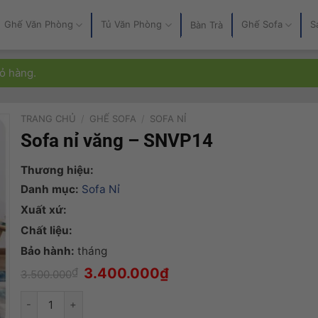
Ghế Văn Phòng
Tủ Văn Phòng
Ghế Sofa
S
Bàn Trà
ỏ hàng.
TRANG CHỦ
/
GHẾ SOFA
/
SOFA NỈ
Sofa nỉ văng – SNVP14
Thương hiệu:
Danh mục:
Sofa Nỉ
Xuất xứ:
Chất liệu:
Bảo hành:
tháng
Giá
Giá
₫
3.400.000
₫
3.500.000
gốc
hiện
là:
tại
Sofa nỉ văng – SNVP14 số lượng
3.500.000₫.
là:
3.400.000₫.